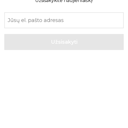
Užsisakykite naujienlaiškį!