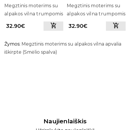
Megztinis moterims su
Megztinis moterims su
alpakos vilna trumpomis
alpakos vilna trumpomis
rankovėmis (ruda)
rankovėmis (pilka)
32.90€
32.90€
Žymos:
Megztinis moterims su alpakos vilna apvalia
iškirpte (Smėlio spalva)
Naujienlaiškis