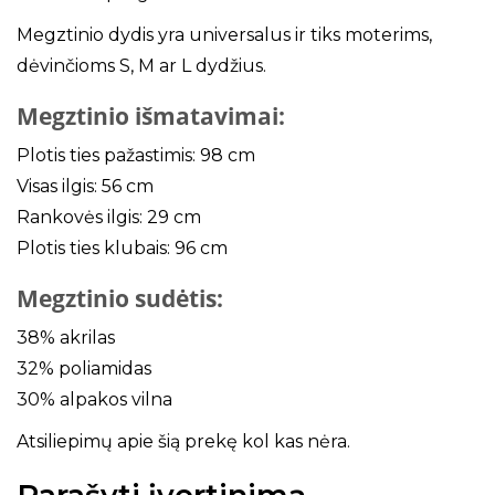
Megztinio dydis yra universalus ir tiks moterims,
dėvinčioms S, M ar L dydžius.
Megztinio išmatavimai:
Plotis ties pažastimis: 98 cm
Visas ilgis: 56 cm
Rankovės ilgis: 29 cm
Plotis ties klubais: 96 cm
Megztinio sudėtis:
38% akrilas
32% poliamidas
30% alpakos vilna
Atsiliepimų apie šią prekę kol kas nėra.