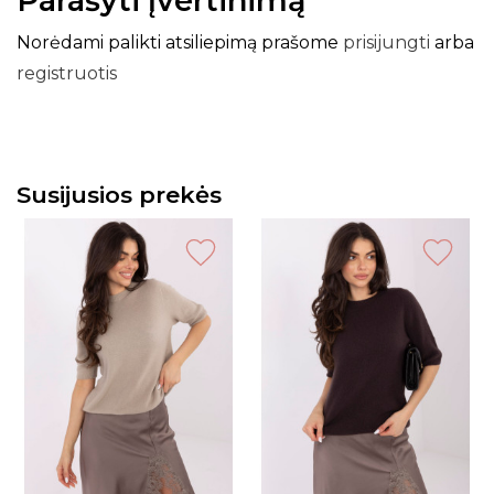
Parašyti įvertinimą
Norėdami palikti atsiliepimą prašome
prisijungti
arba
registruotis
Susijusios prekės