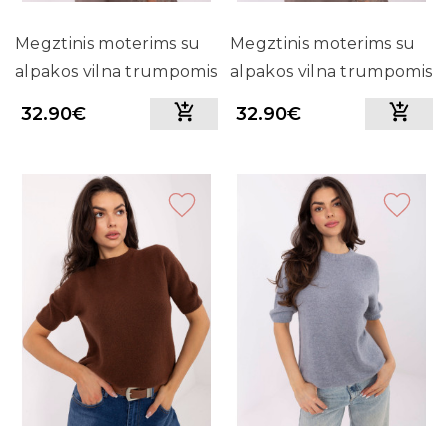
Megztinis moterims su
Megztinis moterims su
alpakos vilna trumpomis
alpakos vilna trumpomis
rankovėmis (smėlio)
rankovėmis (tamsiai
32.90€
32.90€
ruda)