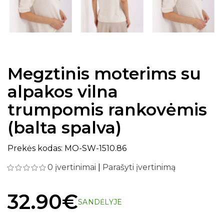
Megztinis moterims su
alpakos vilna
trumpomis rankovėmis
(balta spalva)
Prekės kodas: MO-SW-1510.86
0 įvertinimai
|
Parašyti įvertinimą
32.90€
SANDĖLYJE