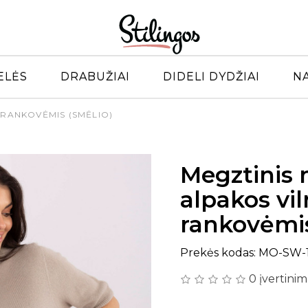
ELĖS
DRABUŽIAI
DIDELI DYDŽIAI
N
 RANKOVĖMIS (SMĖLIO)
Megztinis 
alpakos vi
rankovėmis
Prekės kodas: MO-SW-1
0 įvertinim