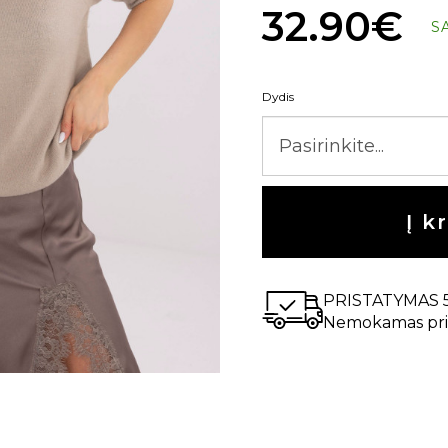
32.90€
S
Dydis
Į k
PRISTATYMAS 
Nemokamas pri