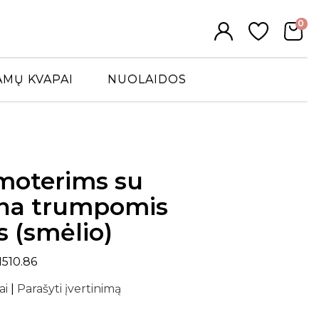
0
AMŲ KVAPAI
NUOLAIDOS
moterims su
lna trumpomis
 (smėlio)
510.86
ai
|
Parašyti įvertinimą