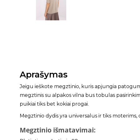
Aprašymas
Jeigu ieškote megztinio, kuris apjungia patogumą, 
megztinis su alpakos vilna bus tobulas pasirinki
puikiai tiks bet kokiai progai.
Megztinio dydis yra universalus ir tiks moterims, 
Megztinio išmatavimai: