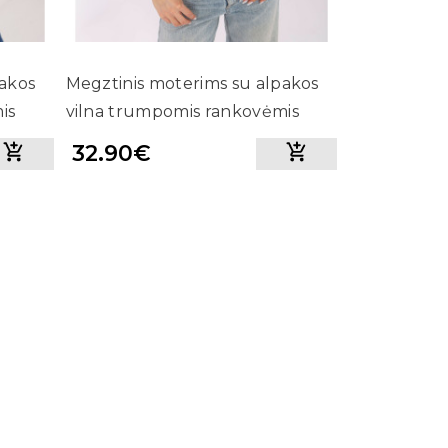
pakos
Megztinis moterims su alpakos
is
vilna trumpomis rankovėmis
(pilka)
32.90€