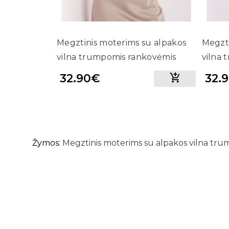
Megztinis moterims su alpakos
Megzti
vilna trumpomis rankovėmis
vilna
(balta spalva)
(tamsi
32.90€
32.
Žymos:
Megztinis moterims su alpakos vilna tru