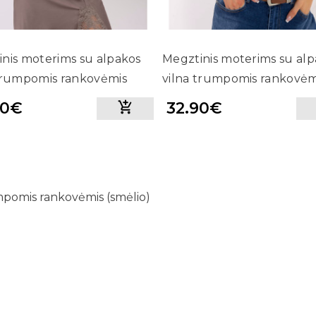
nis moterims su alpakos
Megztinis moterims su al
 trumpomis rankovėmis
vilna trumpomis rankovėm
ai ruda)
(ruda)
90€
32.90€
mpomis rankovėmis (smėlio)