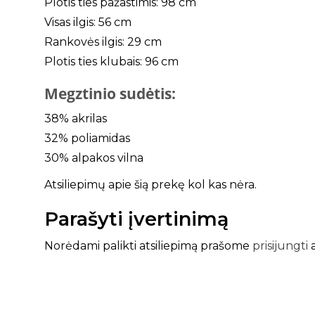
Plotis ties pažastimis: 98 cm
Visas ilgis: 56 cm
Rankovės ilgis: 29 cm
Plotis ties klubais: 96 cm
Megztinio sudėtis:
38% akrilas
32% poliamidas
30% alpakos vilna
Atsiliepimų apie šią prekę kol kas nėra.
Parašyti įvertinimą
Norėdami palikti atsiliepimą prašome
prisijungti