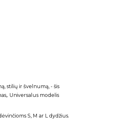
stilių ir švelnumą, - šis
mas,. Universalus modelis
dėvinčioms S, M ar L dydžius.