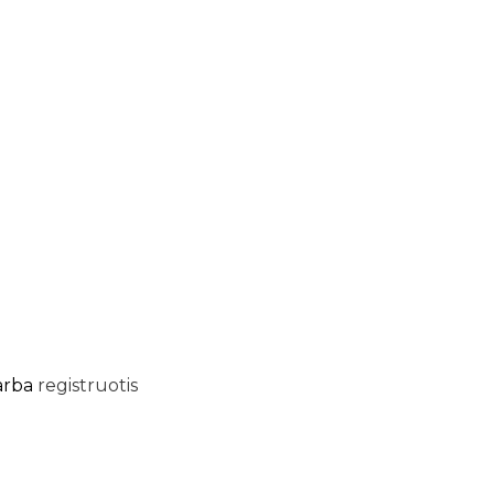
arba
registruotis