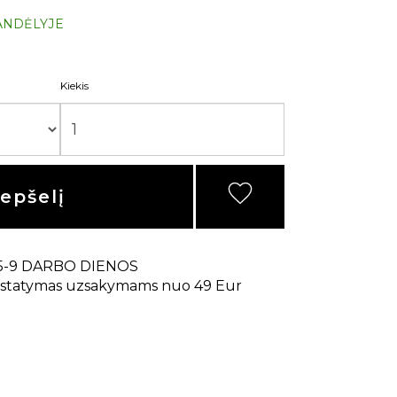
ANDĖLYJE
Kiekis
repšelį
5-9 DARBO DIENOS
statymas uzsakymams nuo 49 Eur