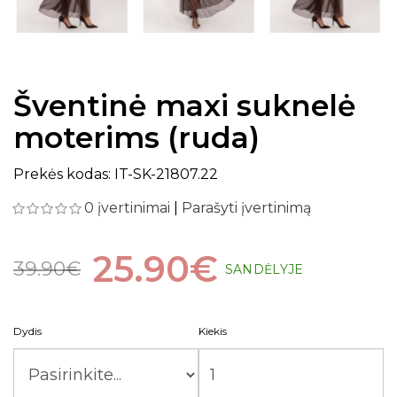
Šventinė maxi suknelė
moterims (ruda)
Prekės kodas: IT-SK-21807.22
0 įvertinimai
|
Parašyti įvertinimą
25.90€
39.90€
SANDĖLYJE
Dydis
Kiekis