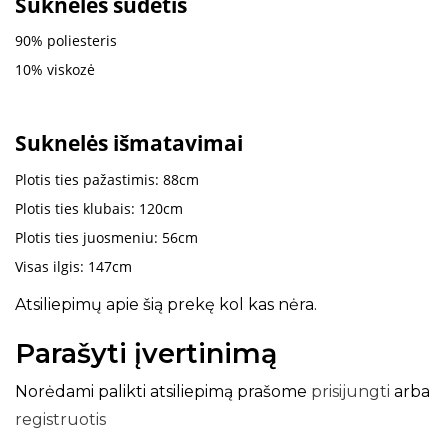
Suknelės sudėtis
90%
poliesteris
10% viskozė
Suknelės išmatavimai
Plotis ties pažastimis: 88cm
Plotis ties klubais: 120cm
Plotis ties juosmeniu: 56cm
Visas ilgis: 147cm
Atsiliepimų apie šią prekę kol kas nėra.
Parašyti įvertinimą
Norėdami palikti atsiliepimą prašome
prisijungti
arba
registruotis