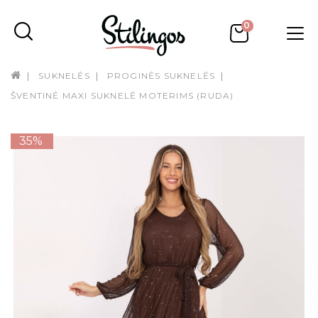
0
SUKNELĖS
PROGINĖS SUKNELĖS
ŠVENTINĖ MAXI SUKNELĖ MOTERIMS (RUDA)
35%